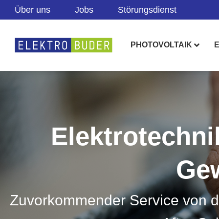
Zum
Über uns
Jobs
Störungsdienst
Inhalt
springen
Skip
PHOTOVOLTAIK
E
Navigation
Elektro­techn
Gew
Zuvorkommender Service von der