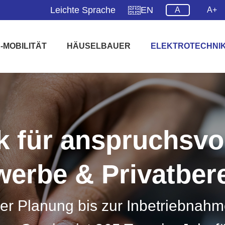
Leichte Sprache
EN
A
A+
-MOBILITÄT
HÄUSELBAUER
ELEKTROTECHNI
ik für anspruchs­v
erbe & Privatber
 Planung bis zur Inbetriebnahme I