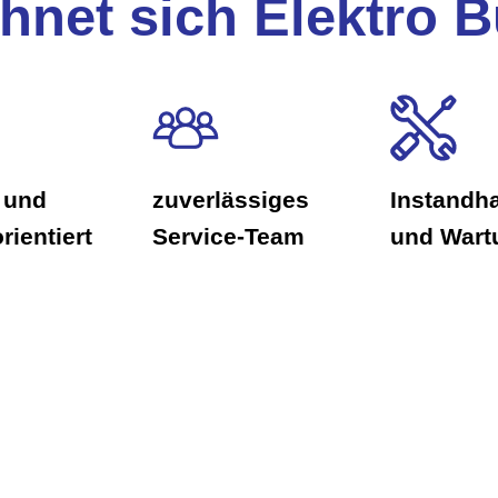
hnet sich Elektro B
 und
zuverlässiges
Instandh
rientiert
Service-Team
und Wart